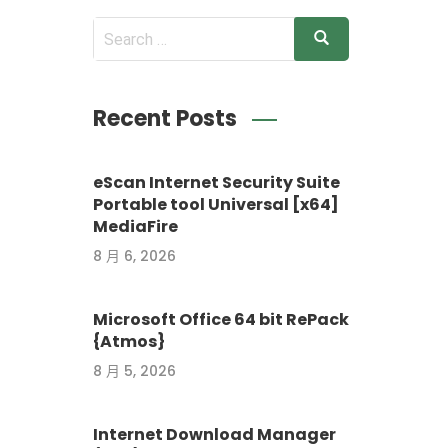
Recent Posts
eScan Internet Security Suite
Portable tool Universal [x64]
MediaFire
8 月 6, 2026
Microsoft Office 64 bit RePack
{Atmos}
8 月 5, 2026
Internet Download Manager