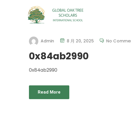
Admin
8 月 20, 2025
No Comme
0x84ab2990
0x84ab2990
Read More