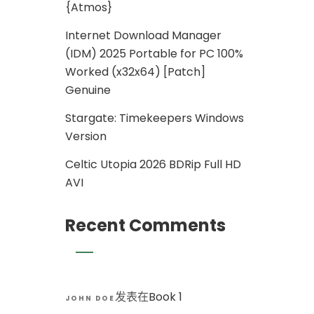
{Atmos}
Internet Download Manager
(IDM) 2025 Portable for PC 100%
Worked (x32x64) [Patch]
Genuine
Stargate: Timekeepers Windows
Version
Celtic Utopia 2026 BDRip Full HD
AVI
Recent Comments
发表在
Book 1
JOHN DOE