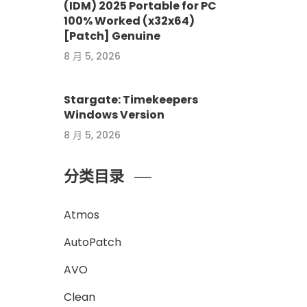
(IDM) 2025 Portable for PC
100% Worked (x32x64)
[Patch] Genuine
8 月 5, 2026
Stargate: Timekeepers
Windows Version
8 月 5, 2026
分类目录
Atmos
AutoPatch
AVO
Clean